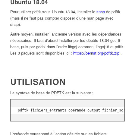
Ubuntu 18.04
Pour utiliser pdftk sous Ubuntu 18.04, installer le
snap
de pdftk
(mais il ne faut pas compter disposer d’une man page avec
snap).
Autre moyen, installer l’ancienne version avec les dépendances
nécessaires. Il faut d’abord installer par les dépôts 18.04 gcc-6-
base, puis par gdebi dans l’ordre libgcj-common, libgcj16 et pdftk.
Les 3 paquets sont disponibles ici :
https://oernst.org/pdftk.zip
.
UTILISATION
La syntaxe de base de PDFTK est la suivante :
pdftk fichiers_entrants opérande output fichier_sortant
L’
opérande
correspond à l’action désirée sur les fichiers.