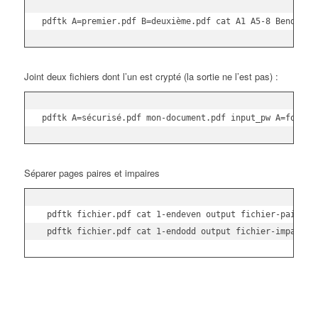
pdftk A=premier.pdf B=deuxième.pdf cat A1 A5-8 Bend-6 o
Joint deux fichiers dont l’un est crypté (la sortie ne l’est pas) :
pdftk A=sécurisé.pdf mon-document.pdf input_pw A=foopas
Séparer pages paires et impaires
 pdftk fichier.pdf cat 1-endeven output fichier-pair.pdf
 pdftk fichier.pdf cat 1-endodd output fichier-impair.p