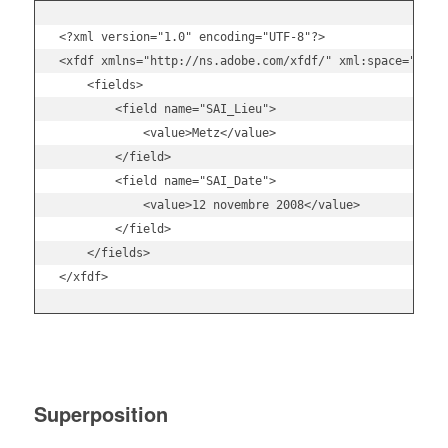
<?xml
version
=
"1.0"
encoding
=
"UTF-8"
?>
<xfdf
xmlns
=
"http://ns.adobe.com/xfdf/"
xml:space
=
"pres
<fields
>
<field
name
=
"SAI_Lieu"
>
<value
>
Metz
</value
>
</field
>
<field
name
=
"SAI_Date"
>
<value
>
12 novembre 2008
</value
>
</field
>
</fields
>
</xfdf
>
Superposition