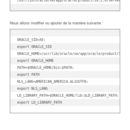
/usr/lib/oracle/xe/app/oracle/product/10.2.0/server/bin
Nous allons modifier ou ajouter de la manière suivante :
ORACLE_SID=XE;

export ORACLE_SID

ORACLE_HOME=/usr/lib/oracle/xe/app/oracle/product/10.2.0
export ORACLE_HOME

PATH=$ORACLE_HOME/bin:$PATH;

export PATH

NLS_LANG=AMERICAN_AMERICA.AL32UTF8;

export NLS_LANG

LD_LIBRARY_PATH=$ORACLE_HOME/lib:$LD_LIBRARY_PATH;

export LD_LIBRARY_PATH