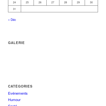
24
25
26
27
28
29
30
31
« Déc
GALERIE
CATÉGORIES
Evénements
Humour
Santé